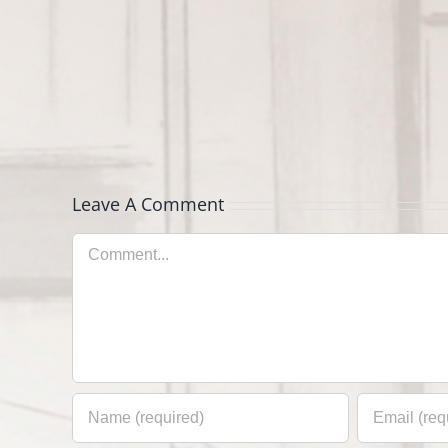
Hello
world!
Leave A Comment
Comment