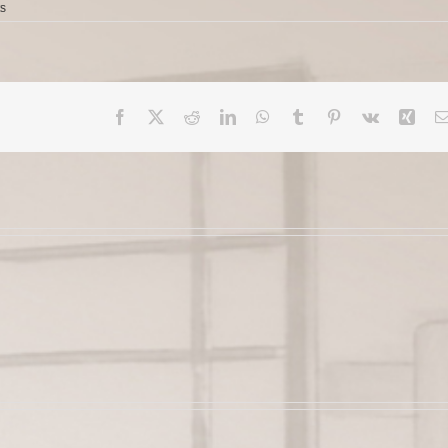
s
Facebook
X
Reddit
LinkedIn
WhatsApp
Tumblr
Pinterest
Vk
Xing