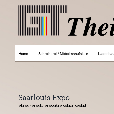
Skip
to
content
Home
Schreinerei / Möbelmanufaktur
Ladenbau 
Saarlouis Expo
jaknsdkjansdk.j ansödjkna öskjdn öaskjd