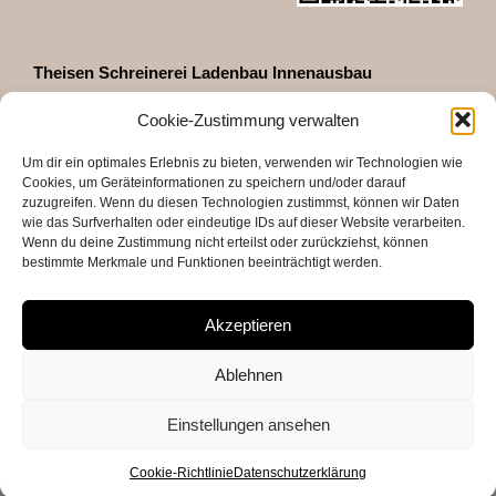
Theisen Schreinerei Ladenbau Innenausbau
GmbH & Co. KG
Cookie-Zustimmung verwalten
Zeppelinstraße 35
D-66740 Saarlouis
Um dir ein optimales Erlebnis zu bieten, verwenden wir Technologien wie
Telefon 06831 - 460027
Cookies, um Geräteinformationen zu speichern und/oder darauf
Fax 06831 - 48618
zuzugreifen. Wenn du diesen Technologien zustimmst, können wir Daten
info@theisen-shopdesign.de
wie das Surfverhalten oder eindeutige IDs auf dieser Website verarbeiten.
Wenn du deine Zustimmung nicht erteilst oder zurückziehst, können
Öffnungszeiten
bestimmte Merkmale und Funktionen beeinträchtigt werden.
mit Termin
Mo – Fr 7.00 – 15.45
Akzeptieren
Weitere Termine nach Absprache sind gerne möglich
Ablehnen
Einstellungen ansehen
Cookie-Richtlinie
Datenschutzerklärung
Copyright 2018 THEISEN Ladenbau | Innenausbau GmbH & Co. KG