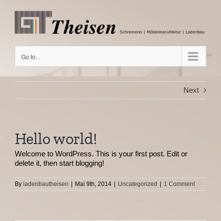
Skip
to
content
Go to...
Next
Hello world!
Welcome to WordPress. This is your first post. Edit or
delete it, then start blogging!
By
ladenbautheisen
|
Mai 9th, 2014
|
Uncategorized
|
1 Comment