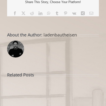
Share This Story, Choose Your Platform!
Facebook
X
Reddit
LinkedIn
WhatsApp
Tumblr
Pinterest
Vk
Xing
Email
About the Author:
ladenbautheisen
Related Posts
Saarlouis
Expo