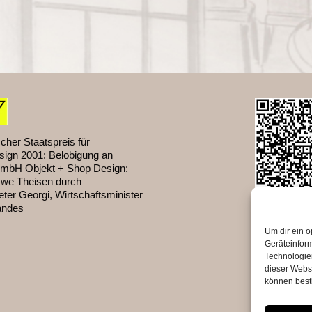
cher Staatspreis für
sign 2001: Belobigung an
mbH Objekt + Shop Design:
Uwe Theisen durch
ter Georgi, Wirtschaftsminister
andes
Um dir ein o
Geräteinfor
Technologien
dieser Websi
können best