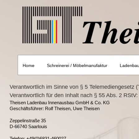
Skip
to
content
Home
Schreinerei / Möbelmanufaktur
Ladenbau 
Verantwortlich im Sinne von § 5 Telemediengesetz 
Verantwortlich für den Inhalt nach § 55 Abs. 2 RStV:
Theisen Ladenbau Innenausbau GmbH & Co. KG
Geschäftsführer: Rolf Theisen, Uwe Theisen
Zeppelinstraße 35
D-66740 Saarlouis
Telefon: +49(0)6831-460027