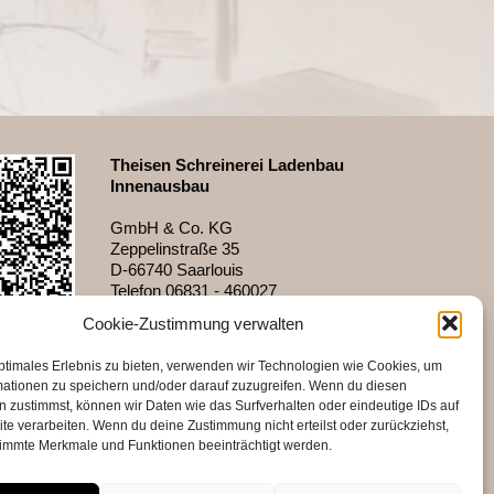
Theisen Schreinerei Ladenbau
Innenausbau
GmbH & Co. KG
Zeppelinstraße 35
D-66740 Saarlouis
Telefon 06831 - 460027
Fax 06831 - 48618
Cookie-Zustimmung verwalten
info@theisen-shopdesign.de
ptimales Erlebnis zu bieten, verwenden wir Technologien wie Cookies, um
Öffnungszeiten
mationen zu speichern und/oder darauf zuzugreifen. Wenn du diesen
mit Termin
 zustimmst, können wir Daten wie das Surfverhalten oder eindeutige IDs auf
te verarbeiten. Wenn du deine Zustimmung nicht erteilst oder zurückziehst,
Mo – Fr 7.00 – 15.45
immte Merkmale und Funktionen beeinträchtigt werden.
Weitere Termine nach Absprache sind
gerne möglich