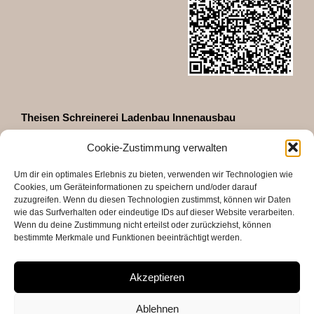
Theisen Schreinerei Ladenbau Innenausbau
GmbH & Co. KG
Cookie-Zustimmung verwalten
Zeppelinstraße 35
D-66740 Saarlouis
Um dir ein optimales Erlebnis zu bieten, verwenden wir Technologien wie
Telefon 06831 - 460027
Cookies, um Geräteinformationen zu speichern und/oder darauf
Fax 06831 - 48618
zuzugreifen. Wenn du diesen Technologien zustimmst, können wir Daten
info@theisen-shopdesign.de
wie das Surfverhalten oder eindeutige IDs auf dieser Website verarbeiten.
Wenn du deine Zustimmung nicht erteilst oder zurückziehst, können
Öffnungszeiten
bestimmte Merkmale und Funktionen beeinträchtigt werden.
mit Termin
Mo – Fr 7.00 – 15.45
Akzeptieren
Weitere Termine nach Absprache sind gerne möglich
Ablehnen