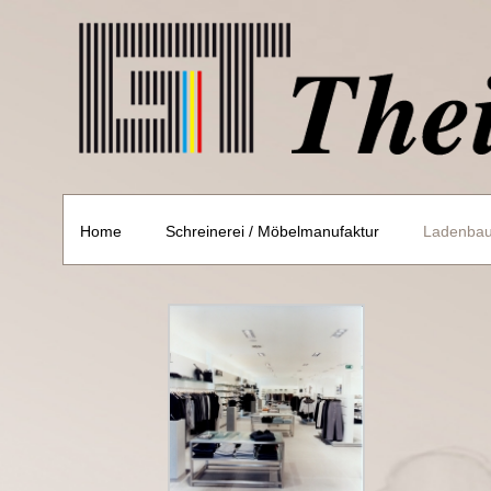
Skip
to
content
Home
Schreinerei / Möbelmanufaktur
Ladenbau 