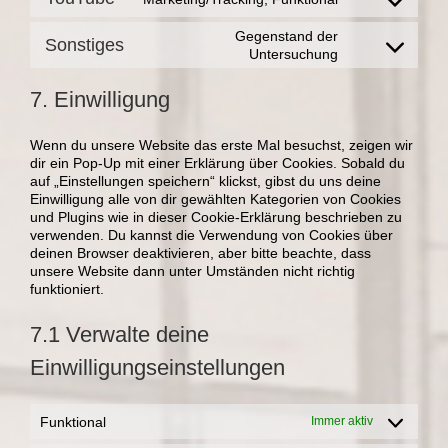
service
Consent
vimeo
to
Gegenstand der
Sonstiges
service
Consent
Untersuchung
youtube
to
service
7. Einwilligung
sonstiges
Wenn du unsere Website das erste Mal besuchst, zeigen wir
dir ein Pop-Up mit einer Erklärung über Cookies. Sobald du
auf „Einstellungen speichern“ klickst, gibst du uns deine
Einwilligung alle von dir gewählten Kategorien von Cookies
und Plugins wie in dieser Cookie-Erklärung beschrieben zu
verwenden. Du kannst die Verwendung von Cookies über
deinen Browser deaktivieren, aber bitte beachte, dass
unsere Website dann unter Umständen nicht richtig
funktioniert.
7.1 Verwalte deine
Einwilligungseinstellungen
Funktional
Immer aktiv