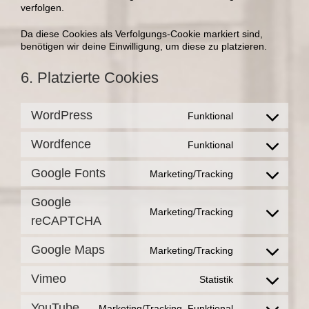
verfolgen.
Da diese Cookies als Verfolgungs-Cookie markiert sind,
benötigen wir deine Einwilligung, um diese zu platzieren.
6. Platzierte Cookies
WordPress
Funktional
Consent
to
Wordfence
Funktional
service
Consent
wordpress
to
Google Fonts
Marketing/Tracking
service
Consent
wordfence
to
Google
service
Marketing/Tracking
google-
Consent
reCAPTCHA
fonts
to
service
Google Maps
Marketing/Tracking
google-
Consent
recaptcha
to
Vimeo
Statistik
service
Consent
google-
to
maps
YouTube
Marketing/Tracking, Funktional