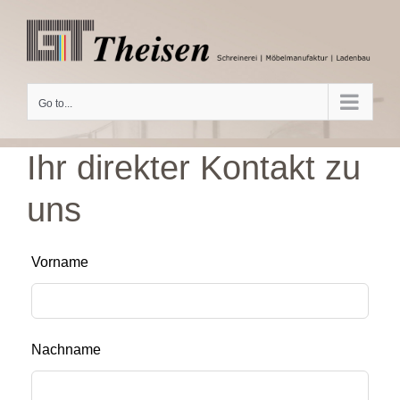
Skip
to
content
Go to...
Ihr direkter Kontakt zu
uns
Lass
Vorname
dieses
Feld
leer
Nachname