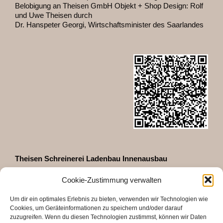
Belobigung an Theisen GmbH Objekt + Shop Design: Rolf
und Uwe Theisen durch
Dr. Hanspeter Georgi, Wirtschaftsminister des Saarlandes
Theisen Schreinerei Ladenbau Innenausbau
GmbH & Co. KG
Cookie-Zustimmung verwalten
Zeppelinstraße 35
D-66740 Saarlouis
Um dir ein optimales Erlebnis zu bieten, verwenden wir Technologien wie
Telefon 06831 - 460027
Cookies, um Geräteinformationen zu speichern und/oder darauf
Fax 06831 - 48618
zuzugreifen. Wenn du diesen Technologien zustimmst, können wir Daten