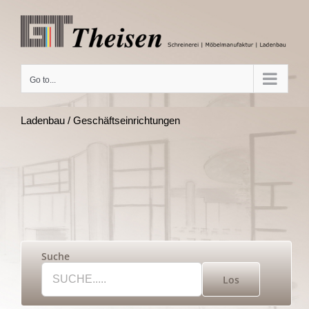
Skip
to
content
Go to...
Ladenbau / Geschäftseinrichtungen
Suche
Los